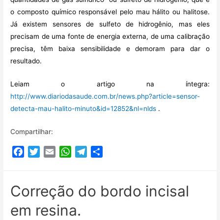
o composto químico responsável pelo mau hálito ou halitose.
Já existem sensores de sulfeto de hidrogênio, mas eles
precisam de uma fonte de energia externa, de uma calibração
precisa, têm baixa sensibilidade e demoram para dar o
resultado.
Leiam o artigo na íntegra:
http://www.diariodasaude.com.br/news.php?article=sensor-
detecta-mau-halito-minuto&id=12852&nl=nlds
.
Compartilhar:
F
T
E
W
T
C
a
w
m
h
e
o
c
i
a
a
l
m
e
t
i
t
e
p
Correção do bordo incisal
b
t
l
s
g
a
em resina.
o
e
A
r
r