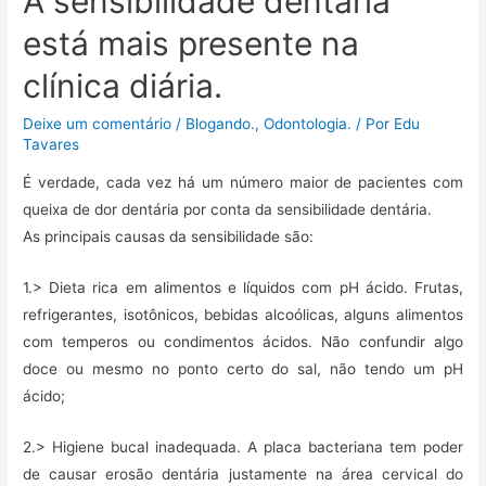
A sensibilidade dentária
b
t
l
s
g
a
está mais presente na
o
e
A
r
r
o
r
p
a
t
clínica diária.
k
p
m
i
l
Deixe um comentário
/
Blogando.
,
Odontologia.
/ Por
Edu
Tavares
h
a
É verdade, cada vez há um número maior de pacientes com
r
queixa de dor dentária por conta da sensibilidade dentária.
As principais causas da sensibilidade são:
1.> Dieta rica em alimentos e líquidos com pH ácido. Frutas,
refrigerantes, isotônicos, bebidas alcoólicas, alguns alimentos
com temperos ou condimentos ácidos. Não confundir algo
doce ou mesmo no ponto certo do sal, não tendo um pH
ácido;
2.> Higiene bucal inadequada. A placa bacteriana tem poder
de causar erosão dentária justamente na área cervical do