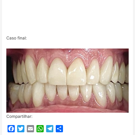
Caso final:
Compartilhar:
F
T
E
W
T
C