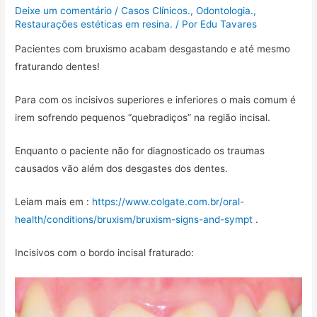
o
r
p
a
t
Deixe um comentário
/
Casos Clínicos.
,
Odontologia.
,
k
p
m
i
Restaurações estéticas em resina.
/ Por
Edu Tavares
l
Pacientes com bruxismo acabam desgastando e até mesmo
h
fraturando dentes!
a
r
Para com os incisivos superiores e inferiores o mais comum é
irem sofrendo pequenos “quebradiços” na região incisal.
Enquanto o paciente não for diagnosticado os traumas
causados vão além dos desgastes dos dentes.
Leiam mais em :
https://www.colgate.com.br/oral-
health/conditions/bruxism/bruxism-signs-and-sympt
.
Incisivos com o bordo incisal fraturado: