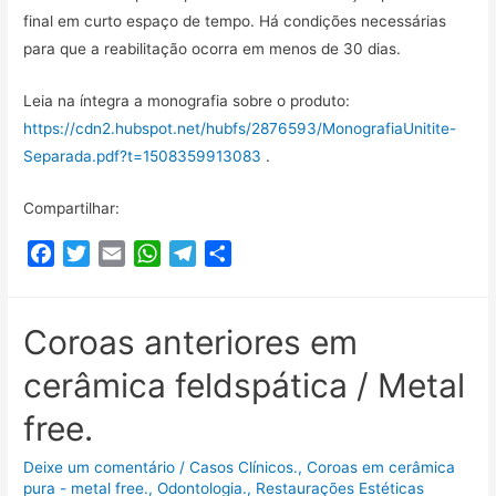
k
p
m
i
final em curto espaço de tempo. Há condições necessárias
l
para que a reabilitação ocorra em menos de 30 dias.
h
a
Leia na íntegra a monografia sobre o produto:
r
https://cdn2.hubspot.net/hubfs/2876593/MonografiaUnitite-
Separada.pdf?t=1508359913083
.
Compartilhar:
F
T
E
W
T
C
a
w
m
h
e
o
c
i
a
a
l
m
e
t
i
t
e
p
Coroas anteriores em
b
t
l
s
g
a
cerâmica feldspática / Metal
o
e
A
r
r
o
r
p
a
t
free.
k
p
m
i
l
Deixe um comentário
/
Casos Clínicos.
,
Coroas em cerâmica
pura - metal free.
,
Odontologia.
,
Restaurações Estéticas
h