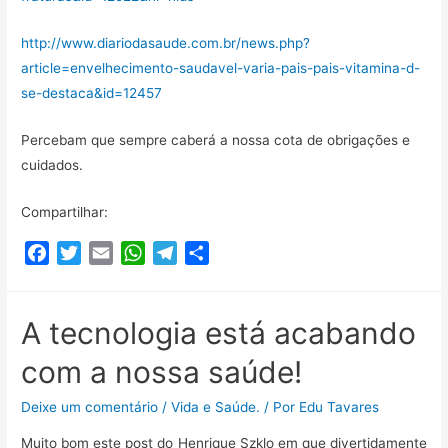
http://www.diariodasaude.com.br/news.php?
article=envelhecimento-saudavel-varia-pais-pais-vitamina-d-
se-destaca&id=12457
Percebam que sempre caberá a nossa cota de obrigações e
cuidados.
Compartilhar:
F
T
E
W
T
C
a
w
m
h
e
o
c
i
a
a
l
m
e
t
i
t
e
p
A tecnologia está acabando
b
t
l
s
g
a
com a nossa saúde!
o
e
A
r
r
o
r
p
a
t
Deixe um comentário
/
Vida e Saúde.
/ Por
Edu Tavares
k
p
m
i
Muito bom este post do Henrique Szklo em que divertidamente
l