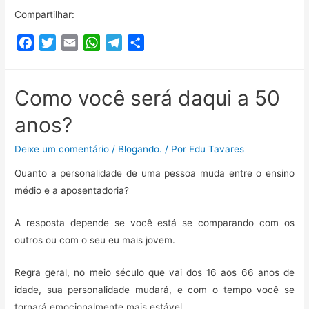
Compartilhar:
F
T
E
W
T
C
a
w
m
h
e
o
c
i
a
a
l
m
e
t
i
t
e
p
Como você será daqui a 50
b
t
l
s
g
a
anos?
o
e
A
r
r
o
r
p
a
t
Deixe um comentário
/
Blogando.
/ Por
Edu Tavares
k
p
m
i
Quanto a personalidade de uma pessoa muda entre o ensino
l
h
médio e a aposentadoria?
a
A resposta depende se você está se comparando com os
r
outros ou com o seu eu mais jovem.
Regra geral, no meio século que vai dos 16 aos 66 anos de
idade, sua personalidade mudará, e com o tempo você se
tornará emocionalmente mais estável.