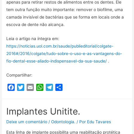
h
apenas para retirar restos de alimentos entre os dentes. Ele
a
tem outra função muito importante: remover o biofilme, uma
r
camada invisível de bactérias que se forma em locais onde a
escova de dente não alcança.
Leia o artigo na íntegra em:
https://noticias.uol.com.br/saude/publieditorial/colgate-
2016#/2016/colgate/tudo-sobre-o-uso-e-as-vantagens-do-
fio-dental-esse-aliado-indispensavel-da-sua-saude/
.
Compartilhar:
F
T
E
W
T
C
a
w
m
h
e
o
c
i
a
a
l
m
e
t
i
t
e
p
Implantes Unitite.
b
t
l
s
g
a
Deixe um comentário
/
Odontologia.
/ Por
Edu Tavares
o
e
A
r
r
o
r
p
a
t
Esta linha de implante possibilita uma reabilitação protética