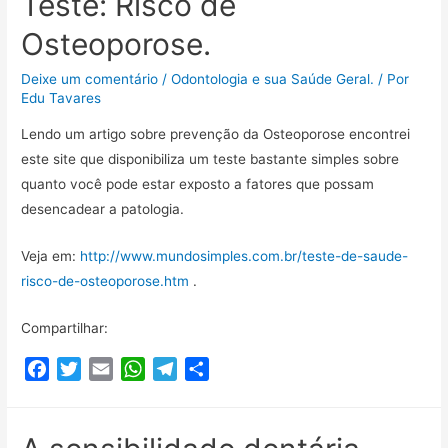
Teste: Risco de
b
t
l
s
g
a
Osteoporose.
o
e
A
r
r
o
r
p
a
t
Deixe um comentário
/
Odontologia e sua Saúde Geral.
/ Por
k
p
m
i
Edu Tavares
l
Lendo um artigo sobre prevenção da Osteoporose encontrei
h
este site que disponibiliza um teste bastante simples sobre
a
quanto você pode estar exposto a fatores que possam
r
desencadear a patologia.
Veja em:
http://www.mundosimples.com.br/teste-de-saude-
risco-de-osteoporose.htm
.
Compartilhar:
F
T
E
W
T
C
a
w
m
h
e
o
c
i
a
a
l
m
e
t
i
t
e
p