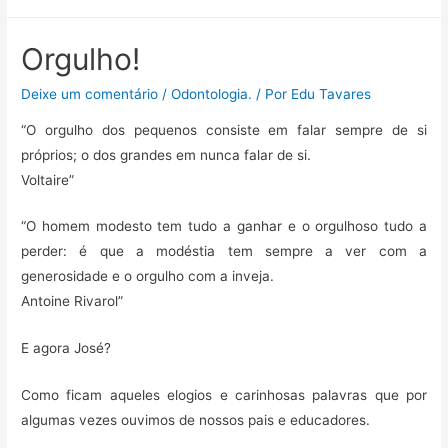
a
w
m
h
e
o
c
i
a
a
l
m
e
t
i
t
e
p
Orgulho!
b
t
l
s
g
a
Deixe um comentário
/
Odontologia.
/ Por
Edu Tavares
o
e
A
r
r
o
r
p
a
t
“O orgulho dos pequenos consiste em falar sempre de si
k
p
m
i
próprios; o dos grandes em nunca falar de si.
l
Voltaire”
h
a
“O homem modesto tem tudo a ganhar e o orgulhoso tudo a
r
perder: é que a modéstia tem sempre a ver com a
generosidade e o orgulho com a inveja.
Antoine Rivarol”
E agora José?
Como ficam aqueles elogios e carinhosas palavras que por
algumas vezes ouvimos de nossos pais e educadores.