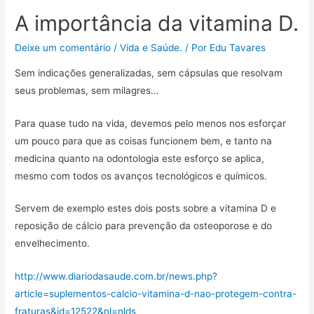
c
i
a
a
l
m
e
t
i
t
e
p
A importância da vitamina D.
b
t
l
s
g
a
Deixe um comentário
/
Vida e Saúde.
/ Por
Edu Tavares
o
e
A
r
r
o
r
p
a
t
Sem indicações generalizadas, sem cápsulas que resolvam
k
p
m
i
seus problemas, sem milagres…
l
h
Para quase tudo na vida, devemos pelo menos nos esforçar
a
um pouco para que as coisas funcionem bem, e tanto na
r
medicina quanto na odontologia este esforço se aplica,
mesmo com todos os avanços tecnológicos e químicos.
Servem de exemplo estes dois posts sobre a vitamina D e
reposição de cálcio para prevenção da osteoporose e do
envelhecimento.
http://www.diariodasaude.com.br/news.php?
article=suplementos-calcio-vitamina-d-nao-protegem-contra-
fraturas&id=12522&nl=nlds