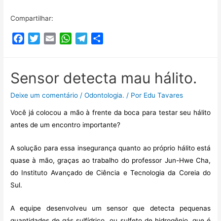
Compartilhar:
F
T
E
W
T
C
a
w
m
h
e
o
c
i
a
a
l
m
e
t
i
t
e
p
Sensor detecta mau hálito.
b
t
l
s
g
a
Deixe um comentário
/
Odontologia.
/ Por
Edu Tavares
o
e
A
r
r
o
r
p
a
t
Você já colocou a mão à frente da boca para testar seu hálito
k
p
m
i
antes de um encontro importante?
l
h
A solução para essa insegurança quanto ao próprio hálito está
a
quase à mão, graças ao trabalho do professor Jun-Hwe Cha,
r
do Instituto Avançado de Ciência e Tecnologia da Coreia do
Sul.
A equipe desenvolveu um sensor que detecta pequenas
quantidades de gás sulfídrico ou sulfeto de hidrogênio, que é