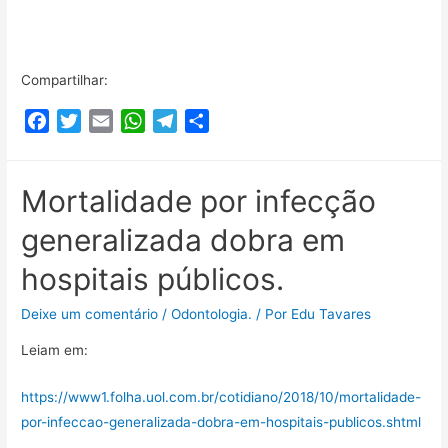
Compartilhar:
F
T
E
W
T
C
a
w
m
h
e
o
c
i
a
a
l
m
e
t
i
t
e
p
Mortalidade por infecção
b
t
l
s
g
a
generalizada dobra em
o
e
A
r
r
o
r
p
a
t
hospitais públicos.
k
p
m
i
l
Deixe um comentário
/
Odontologia.
/ Por
Edu Tavares
h
Leiam em:
a
r
https://www1.folha.uol.com.br/cotidiano/2018/10/mortalidade-
por-infeccao-generalizada-dobra-em-hospitais-publicos.shtml