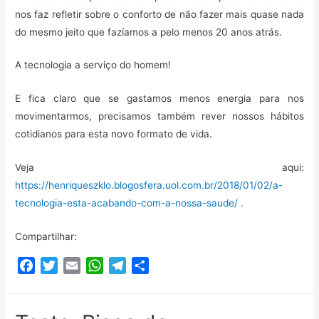
h
nos faz refletir sobre o conforto de não fazer mais quase nada
a
do mesmo jeito que fazíamos a pelo menos 20 anos atrás.
r
A tecnologia a serviço do homem!
E fica claro que se gastamos menos energia para nos
movimentarmos, precisamos também rever nossos hábitos
cotidianos para esta novo formato de vida.
Veja aqui:
https://henriqueszklo.blogosfera.uol.com.br/2018/01/02/a-
tecnologia-esta-acabando-com-a-nossa-saude/ .
Compartilhar:
F
T
E
W
T
C
a
w
m
h
e
o
c
i
a
a
l
m
e
t
i
t
e
p