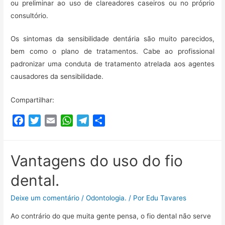
ou preliminar ao uso de clareadores caseiros ou no próprio
consultório.
Os sintomas da sensibilidade dentária são muito parecidos,
bem como o plano de tratamentos. Cabe ao profissional
padronizar uma conduta de tratamento atrelada aos agentes
causadores da sensibilidade.
Compartilhar:
F
T
E
W
T
C
a
w
m
h
e
o
c
i
a
a
l
m
e
t
i
t
e
p
Vantagens do uso do fio
b
t
l
s
g
a
dental.
o
e
A
r
r
o
r
p
a
t
Deixe um comentário
/
Odontologia.
/ Por
Edu Tavares
k
p
m
i
Ao contrário do que muita gente pensa, o fio dental não serve
l