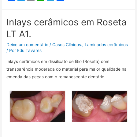
a
w
m
h
e
o
c
i
a
a
l
m
e
t
i
t
e
p
Inlays cerâmicos em Roseta
b
t
l
s
g
a
LT A1.
o
e
A
r
r
o
r
p
a
t
Deixe um comentário
/
Casos Clínicos.
,
Laminados cerâmicos
k
p
m
i
/ Por
Edu Tavares
l
Inlays cerâmicos em dissilicato de lítio (Roseta) com
h
transparência moderada do material para maior qualidade na
a
emenda das peças com o remanescente dentário.
r