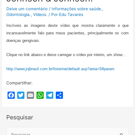
o
r
p
a
t
Deixe um comentário
/
Informações sobre saúde.
,
k
p
m
i
Odontologia.
,
Vídeos.
/ Por
Edu Tavares
l
Incríveis as imagens deste vídeo que mostra claramente o que
h
incansavelmente falo para meus pacientes, principalmente os com
a
doenças gengivais.
r
Clique no link abaixo e deixe carregar o vídeo por inteiro, um show…
http://www.jnjbrasil.com.br/listerine/default.asp?area=5#param
Compartilhar:
F
T
E
W
T
C
a
w
m
h
e
o
c
i
a
a
l
m
Pesquisar
e
t
i
t
e
p
b
t
l
s
g
a
o
e
A
r
r
S