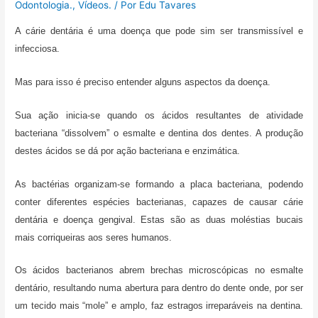
Odontologia.
,
Vídeos.
/ Por
Edu Tavares
o
r
p
a
t
k
p
m
i
A cárie dentária é uma doença que pode sim ser transmissível e
l
infecciosa.
h
a
Mas para isso é preciso entender alguns aspectos da doença.
r
Sua ação inicia-se quando os ácidos resultantes de atividade
bacteriana “dissolvem” o esmalte e dentina dos dentes. A produção
destes ácidos se dá por ação bacteriana e enzimática.
As bactérias organizam-se formando a placa bacteriana, podendo
conter diferentes espécies bacterianas, capazes de causar cárie
dentária e doença gengival. Estas são as duas moléstias bucais
mais corriqueiras aos seres humanos.
Os ácidos bacterianos abrem brechas microscópicas no esmalte
dentário, resultando numa abertura para dentro do dente onde, por ser
um tecido mais “mole” e amplo, faz estragos irreparáveis na dentina.