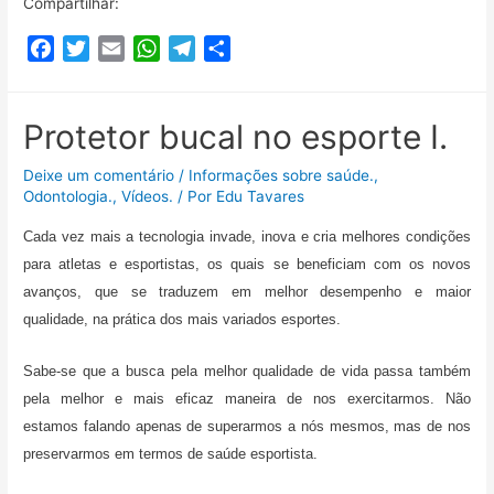
Compartilhar:
F
T
E
W
T
C
a
w
m
h
e
o
c
i
a
a
l
m
e
t
i
t
e
p
Protetor bucal no esporte I.
b
t
l
s
g
a
Deixe um comentário
/
Informações sobre saúde.
,
o
e
A
r
r
Odontologia.
,
Vídeos.
/ Por
Edu Tavares
o
r
p
a
t
k
p
m
i
Cada vez mais a tecnologia invade, inova e cria melhores condições
l
para atletas e esportistas, os quais se beneficiam com os novos
h
avanços, que se traduzem em melhor desempenho e maior
a
qualidade, na prática dos mais variados esportes.
r
Sabe-se que a busca pela melhor qualidade de vida passa também
pela melhor e mais eficaz maneira de nos exercitarmos. Não
estamos falando apenas de superarmos a nós mesmos, mas de nos
preservarmos em termos de saúde esportista.