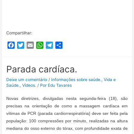
Compartilhar:
F
T
E
W
T
C
a
w
m
h
e
o
c
i
a
a
l
m
e
t
i
t
e
p
Parada cardíaca.
b
t
l
s
g
a
Deixe um comentário
/
Informações sobre saúde.
,
Vida e
o
e
A
r
r
Saúde.
,
Vídeos.
/ Por
Edu Tavares
o
r
p
a
t
k
p
m
i
Novas diretrizes, divulgadas nesta segunda-feira (18), são
l
precisas na orientação de como a massagem cardíaca em
h
vítimas de PCR (parada cardiorrespiratória) deve ser feita pela
a
população: 100 compressões por minuto, realizadas na altura
r
mediana do osso externo do tórax, com profundidade exata de