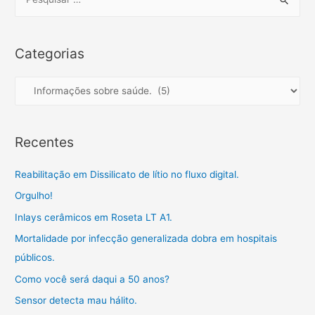
o
r
p
a
t
e
k
p
m
i
a
l
r
Categorias
h
c
a
h
C
r
f
a
o
t
Recentes
r
e
:
g
Reabilitação em Dissilicato de lítio no fluxo digital.
o
Orgulho!
r
Inlays cerâmicos em Roseta LT A1.
i
a
Mortalidade por infecção generalizada dobra em hospitais
s
públicos.
Como você será daqui a 50 anos?
Sensor detecta mau hálito.