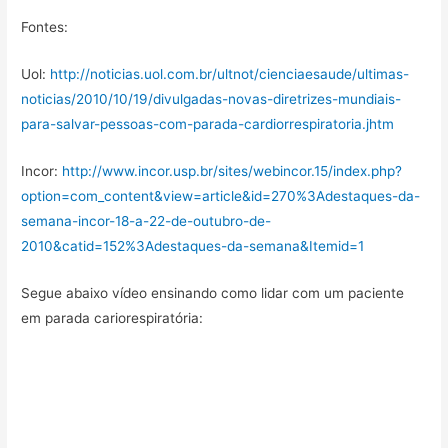
Fontes:
Uol:
http://noticias.uol.com.br/ultnot/cienciaesaude/ultimas-
noticias/2010/10/19/divulgadas-novas-diretrizes-mundiais-
para-salvar-pessoas-com-parada-cardiorrespiratoria.jhtm
Incor:
http://www.incor.usp.br/sites/webincor.15/index.php?
option=com_content&view=article&id=270%3Adestaques-da-
semana-incor-18-a-22-de-outubro-de-
2010&catid=152%3Adestaques-da-semana&Itemid=1
Segue abaixo vídeo ensinando como lidar com um paciente
em parada cariorespiratória: