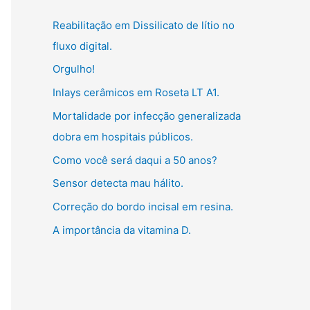
g
:
Reabilitação em Dissilicato de lítio no
o
fluxo digital.
r
Orgulho!
i
Inlays cerâmicos em Roseta LT A1.
a
s
Mortalidade por infecção generalizada
dobra em hospitais públicos.
Como você será daqui a 50 anos?
Sensor detecta mau hálito.
Correção do bordo incisal em resina.
A importância da vitamina D.