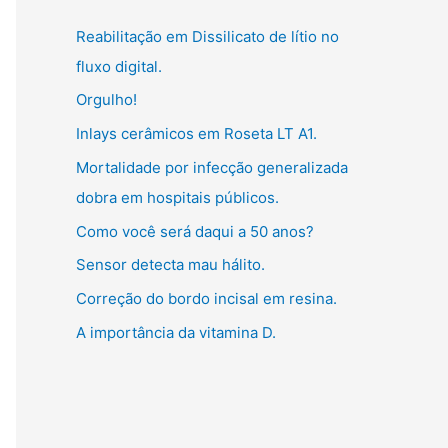
g
:
Reabilitação em Dissilicato de lítio no
o
fluxo digital.
r
Orgulho!
i
Inlays cerâmicos em Roseta LT A1.
a
s
Mortalidade por infecção generalizada
dobra em hospitais públicos.
Como você será daqui a 50 anos?
Sensor detecta mau hálito.
Correção do bordo incisal em resina.
A importância da vitamina D.