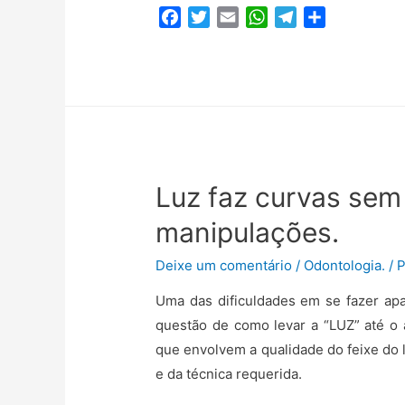
F
T
E
W
T
C
a
w
m
h
e
o
c
i
a
a
l
m
e
t
i
t
e
p
b
t
l
s
g
a
o
e
A
r
r
o
r
p
a
t
k
p
m
i
Luz faz curvas sem
l
h
manipulações.
a
r
Deixe um comentário
/
Odontologia.
/ 
Uma das dificuldades em se fazer apa
questão de como levar a “LUZ” até o 
que envolvem a qualidade do feixe do 
e da técnica requerida.