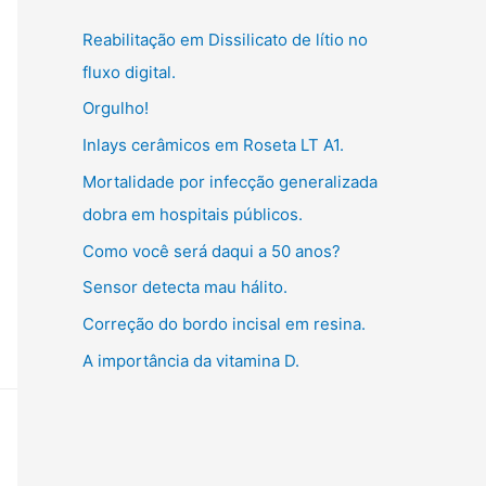
g
:
Reabilitação em Dissilicato de lítio no
o
fluxo digital.
r
Orgulho!
i
Inlays cerâmicos em Roseta LT A1.
a
s
Mortalidade por infecção generalizada
dobra em hospitais públicos.
Como você será daqui a 50 anos?
Sensor detecta mau hálito.
Correção do bordo incisal em resina.
A importância da vitamina D.