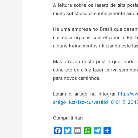
A leitura sobre os lasers de alta pot
muito sofisticados e infelizmente aind
Há uma empresa no Brasil que desenv
cortes cirúrgicos com eficiência. Em 
alguns treinamentos utilizando este las
Mas a razão deste post é que lendo um
concreto de a luz fazer curva sem nen
para novos caminhos.
Leiam o artigo na íntegra:
http://w
artigo=luz-faz-curvas&id=010115120
Compartilhar:
F
T
E
W
T
C