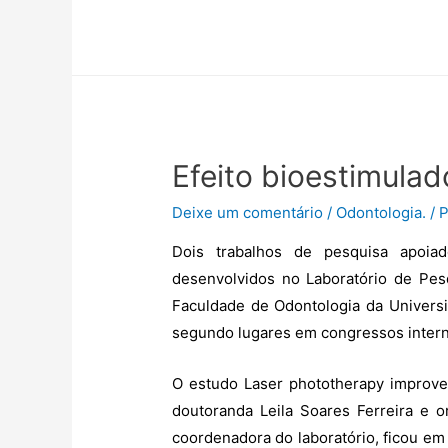
a
w
m
h
e
o
c
i
a
a
l
m
e
t
i
t
e
p
b
t
l
s
g
a
o
e
A
r
r
o
r
p
a
t
k
p
m
i
Efeito bioestimulado
l
h
Deixe um comentário
/
Odontologia.
/ 
a
r
Dois trabalhos de pesquisa apoia
desenvolvidos no Laboratório de Pes
Faculdade de Odontologia da Univers
segundo lugares em congressos intern
O estudo Laser phototherapy improves
doutoranda Leila Soares Ferreira e o
coordenadora do laboratório, ficou em