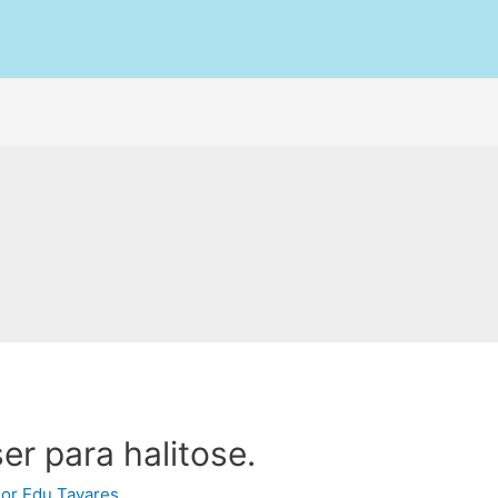
r para halitose.
Por
Edu Tavares