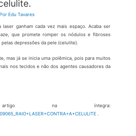
elulite.
 Por
Edu Tavares
 a laser ganham cada vez mais espaço. Acaba ser
aze, que promete romper os nódulos e fibroses
pelas depressões da pele (celulite).
, mas já se inicia uma polêmica, pois para muitos
inais nos tecidos e não dos agentes causadores da
igo na íntegra:
ns/209065_RAIO+LASER+CONTRA+A+CELULITE
.