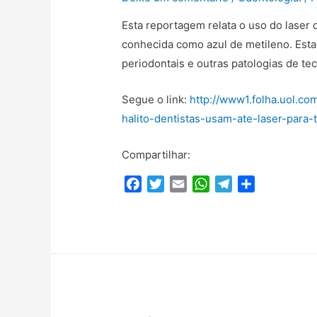
Esta reportagem relata o uso do laser 
conhecida como azul de metileno. Esta 
periodontais e outras patologias de te
Segue o link:
http://www1.folha.uol.c
halito-dentistas-usam-ate-laser-para-
Compartilhar:
F
T
E
W
T
C
a
w
m
h
e
o
c
i
a
a
l
m
e
t
i
t
e
p
b
t
l
s
g
a
o
e
A
r
r
o
r
p
a
t
k
p
m
i