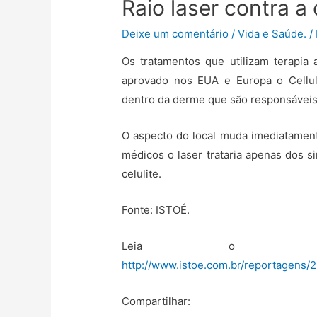
Raio laser contra a c
l
h
Deixe um comentário
/
Vida e Saúde.
/
a
r
Os tratamentos que utilizam terapia
aprovado nos EUA e Europa o Cellul
dentro da derme que são responsáveis 
O aspecto do local muda imediatamente
médicos o laser trataria apenas dos s
celulite.
Fonte: ISTOÉ.
Leia o art
http://www.istoe.com.br/reportage
Compartilhar: