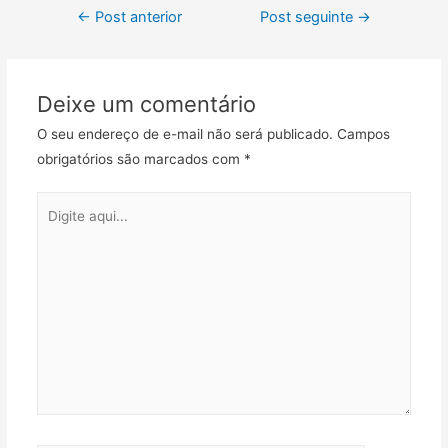
Navegação
e
t
i
t
e
p
←
Post anterior
Post seguinte
→
b
t
l
s
g
a
de
o
e
A
r
r
Post
o
r
p
a
t
Deixe um comentário
k
p
m
i
l
O seu endereço de e-mail não será publicado.
Campos
h
obrigatórios são marcados com
*
a
r
Digite
aqui...