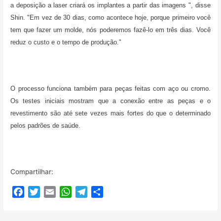
a deposição a laser criará os implantes a partir das imagens ", disse
Shin. "Em vez de 30 dias, como acontece hoje, porque primeiro você
tem que fazer um molde, nós poderemos fazê-lo em três dias. Você
reduz o custo e o tempo de produção."
O processo funciona também para peças feitas com aço ou cromo.
Os testes iniciais mostram que a conexão entre as peças e o
revestimento são até sete vezes mais fortes do que o determinado
pelos padrões de saúde.
Compartilhar:
F
T
E
W
T
C
a
w
m
h
e
o
c
i
a
a
l
m