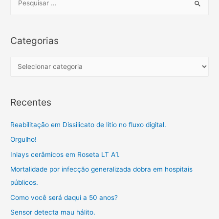
e
a
r
Categorias
c
h
C
f
a
o
t
Recentes
r
e
:
g
Reabilitação em Dissilicato de lítio no fluxo digital.
o
Orgulho!
r
Inlays cerâmicos em Roseta LT A1.
i
a
Mortalidade por infecção generalizada dobra em hospitais
s
públicos.
Como você será daqui a 50 anos?
Sensor detecta mau hálito.