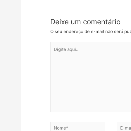
h
Post
a
r
Deixe um comentário
O seu endereço de e-mail não será pub
Digite
aqui...
Nome*
E-