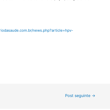
riodasaude.com.br/news.php?article=hpv-
Post seguinte
→