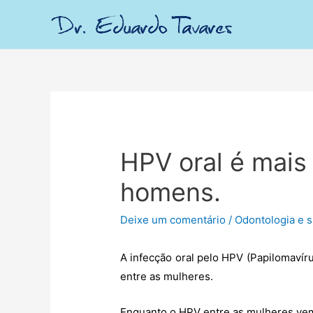
HPV oral é mais
homens.
Deixe um comentário
/
Odontologia e s
A infecção oral pelo HPV (Papilomav
entre as mulheres.
Enquanto o HPV entre as mulheres vem