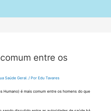
 comum entre os
ua Saúde Geral.
/ Por
Edu Tavares
írus Humano) é mais comum entre os homens do que
 sendo discutido entre as autoridades de saúde há