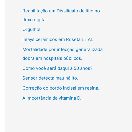
g
:
Reabilitação em Dissilicato de lítio no
o
fluxo digital.
r
Orgulho!
i
Inlays cerâmicos em Roseta LT A1.
a
s
Mortalidade por infecção generalizada
dobra em hospitais públicos.
Como você será daqui a 50 anos?
Sensor detecta mau hálito.
Correção do bordo incisal em resina.
A importância da vitamina D.