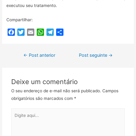
executou seu tratamento.
Compartilhar:
F
T
E
W
T
C
a
w
m
h
e
o
c
i
a
a
l
m
Navegação
e
t
i
t
e
p
←
Post anterior
Post seguinte
→
b
t
l
s
g
a
de
o
e
A
r
r
Post
o
r
p
a
t
Deixe um comentário
k
p
m
i
l
O seu endereço de e-mail não será publicado.
Campos
h
obrigatórios são marcados com
*
a
r
Digite
aqui...