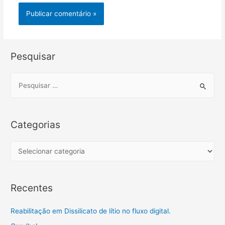
Pesquisar
S
e
a
r
Categorias
c
h
C
f
a
o
t
Recentes
r
e
:
g
Reabilitação em Dissilicato de lítio no fluxo digital.
o