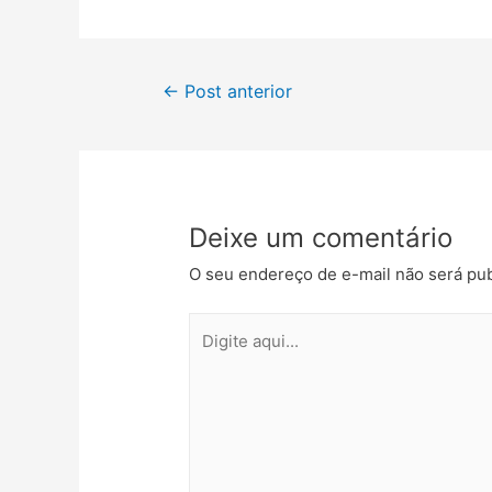
e
t
i
t
e
p
b
t
l
s
g
a
o
e
A
r
r
Navegação
o
r
p
a
t
←
Post anterior
k
p
m
i
de
l
h
Post
a
r
Deixe um comentário
O seu endereço de e-mail não será pub
Digite
aqui...