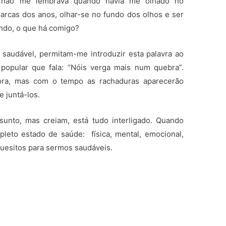
u não me lembrava quando havia me olhado no
arcas dos anos, olhar-se no fundo dos olhos e ser
ndo, o que há comigo?
 saudável, permitam-me introduzir esta palavra ao
popular que fala: “Nóis verga mais num quebra”.
ora, mas com o tempo as rachaduras aparecerão
e juntá-los.
unto, mas creiam, está tudo interligado. Quando
eto estado de saúde: física, mental, emocional,
 quesitos para sermos saudáveis.