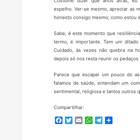
Costume dizer que anos atrás, e
espelho. Ver-se mesmo, apreciar as m
honesto consigo mesmo; como estou i
Sabe, é este momento que resiliência
termo, é importante. Tem um ditado 
Cuidado, às vezes não quebra na h
depois só nos resta reunir os pedaços 
Parece que escapei um pouco do ass
falamos de saúde, entendam um compl
sentimental, religiosa e tantos outros
Compartilhar:
F
T
E
W
T
C
a
w
m
h
e
o
c
i
a
a
l
m