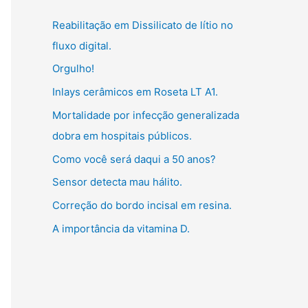
g
:
Reabilitação em Dissilicato de lítio no
o
fluxo digital.
r
Orgulho!
i
Inlays cerâmicos em Roseta LT A1.
a
s
Mortalidade por infecção generalizada
dobra em hospitais públicos.
Como você será daqui a 50 anos?
Sensor detecta mau hálito.
Correção do bordo incisal em resina.
A importância da vitamina D.