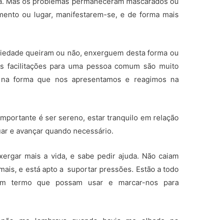
nça. Mas os problemas permaneceram mascarados ou
ento ou lugar, manifestarem-se, e de forma mais
ociedade queiram ou não, enxerguem desta forma ou
As facilitações para uma pessoa comum são muito
 na forma que nos apresentamos e reagimos na
importante é ser sereno, estar tranquilo em relação
uar e avançar quando necessário.
ergar mais a vida, e sabe pedir ajuda. Não caiam
emais, e está apto a suportar pressões. Estão a todo
m termo que possam usar e marcar-nos para