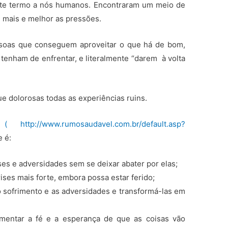
este termo a nós humanos. Encontraram um meio de
mais e melhor as pressões.
essoas que conseguem aproveitar o que há de bom,
tenham de enfrentar, e literalmente “darem à volta
 dolorosas todas as experiências ruins.
a
( http://www.rumosaudavel.com.br/default.asp?
e é:
ises e adversidades sem se deixar abater por elas;
rises mais forte, embora possa estar ferido;
 o sofrimento e as adversidades e transformá-las em
imentar a fé e a esperança de que as coisas vão