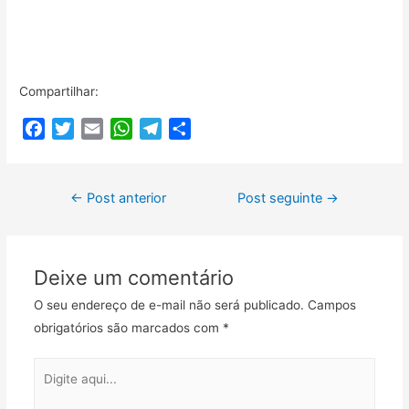
Compartilhar:
F
T
E
W
T
C
a
w
m
h
e
o
c
i
a
a
l
m
Navegação
e
t
i
t
e
p
←
Post anterior
Post seguinte
→
b
t
l
s
g
a
de
o
e
A
r
r
Post
o
r
p
a
t
Deixe um comentário
k
p
m
i
l
O seu endereço de e-mail não será publicado.
Campos
h
obrigatórios são marcados com
*
a
r
Digite
aqui...