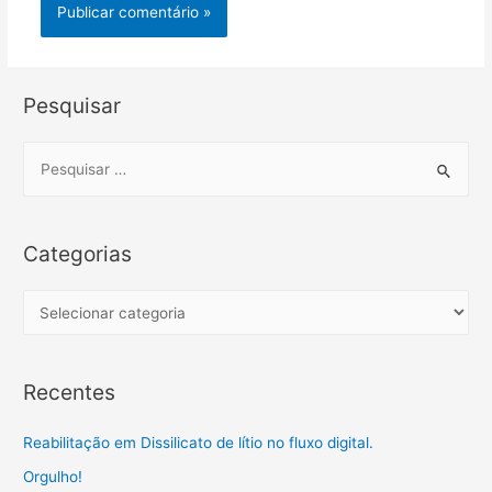
Pesquisar
S
e
a
r
Categorias
c
h
C
f
a
o
t
Recentes
r
e
:
g
Reabilitação em Dissilicato de lítio no fluxo digital.
o
Orgulho!
r