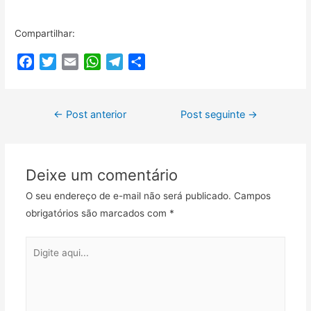
Compartilhar:
F
T
E
W
T
C
a
w
m
h
e
o
c
i
a
a
l
m
Navegação
e
t
i
t
e
p
←
Post anterior
Post seguinte
→
b
t
l
s
g
a
de
o
e
A
r
r
Post
o
r
p
a
t
Deixe um comentário
k
p
m
i
l
O seu endereço de e-mail não será publicado.
Campos
h
obrigatórios são marcados com
*
a
r
Digite
aqui...