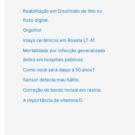
g
:
Reabilitação em Dissilicato de lítio no
o
fluxo digital.
r
Orgulho!
i
Inlays cerâmicos em Roseta LT A1.
a
s
Mortalidade por infecção generalizada
dobra em hospitais públicos.
Como você será daqui a 50 anos?
Sensor detecta mau hálito.
Correção do bordo incisal em resina.
A importância da vitamina D.