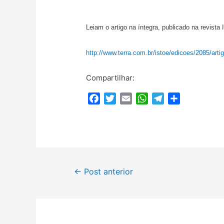
Leiam o artigo na íntegra, publicado na revista
http://www.terra.com.br/istoe/edicoes/2085/art
Compartilhar:
F
T
E
W
T
C
a
w
m
h
e
o
c
i
a
a
l
m
e
t
i
t
e
p
b
t
l
s
g
a
o
e
A
r
r
Navegação
o
r
p
a
t
←
Post anterior
k
p
m
i
de
l
h
Post
a