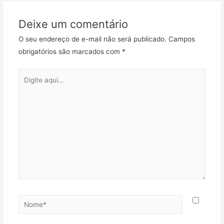
o
e
A
r
r
Post
o
r
p
a
t
Deixe um comentário
k
p
m
i
l
O seu endereço de e-mail não será publicado.
Campos
h
obrigatórios são marcados com
*
a
r
Digite
aqui...
Nome*