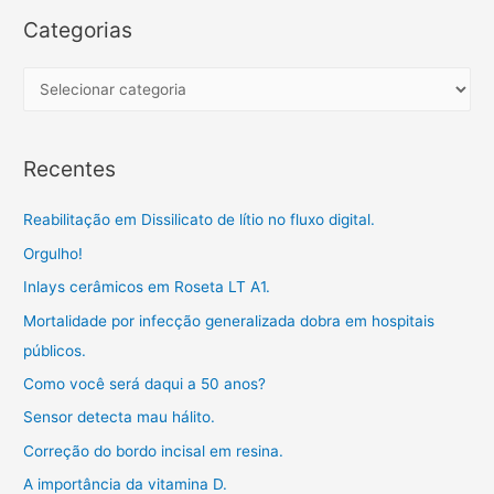
r
Categorias
c
h
C
f
a
o
t
Recentes
r
e
:
g
Reabilitação em Dissilicato de lítio no fluxo digital.
o
Orgulho!
r
Inlays cerâmicos em Roseta LT A1.
i
a
Mortalidade por infecção generalizada dobra em hospitais
s
públicos.
Como você será daqui a 50 anos?
Sensor detecta mau hálito.
Correção do bordo incisal em resina.
A importância da vitamina D.