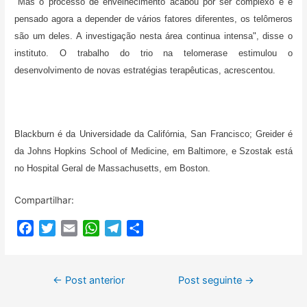
"Mas o processo de envelhecimento acabou por ser complexo e é
pensado agora a depender de vários fatores diferentes, os telômeros
são um deles. A investigação nesta área continua intensa", disse o
instituto. O trabalho do trio na telomerase estimulou o
desenvolvimento de novas estratégias terapêuticas, acrescentou.
Blackburn é da Universidade da Califórnia, San Francisco; Greider é
da Johns Hopkins School of Medicine, em Baltimore, e Szostak está
no Hospital Geral de Massachusetts, em Boston.
Compartilhar:
F
T
E
W
T
C
a
w
m
h
e
o
c
i
a
a
l
m
Navegação
e
t
i
t
e
p
←
Post anterior
Post seguinte
→
b
t
l
s
g
a
de