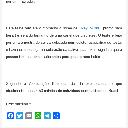
por um mau odor.
Este teste tem até o momento o nome de
OkayToKiss
( pronto para
beijar) e será do tamanho de uma cartela de chicletes. O teste é feito
por uma amostra de saliva colocada num coletor específico do teste,
e havendo mudança na coloração da saliva, para azul, significa que a
pessoa tem bactérias suficientes para gerar o mau hálito.
Segundo a Associação Brasileira de Halitose, estima-se que
atualmente tenham 50 milhões de indivíduos com halitose no Brasil.
Compartilhar:
F
T
E
W
T
C
a
w
m
h
e
o