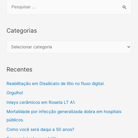
S
e
a
r
Categorias
c
h
C
f
a
o
t
Recentes
r
e
:
g
Reabilitação em Dissilicato de lítio no fluxo digital.
o
Orgulho!
r
Inlays cerâmicos em Roseta LT A1.
i
a
Mortalidade por infecção generalizada dobra em hospitais
s
públicos.
Como você será daqui a 50 anos?