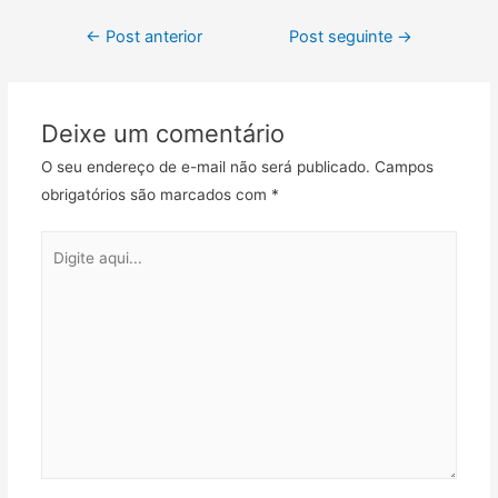
c
i
a
a
l
m
Navegação
e
t
i
t
e
p
←
Post anterior
Post seguinte
→
b
t
l
s
g
a
de
o
e
A
r
r
Post
o
r
p
a
t
Deixe um comentário
k
p
m
i
l
O seu endereço de e-mail não será publicado.
Campos
h
obrigatórios são marcados com
*
a
r
Digite
aqui...