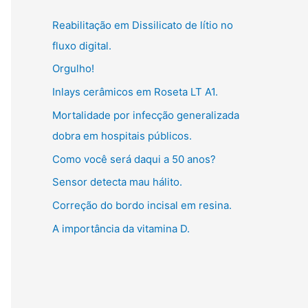
g
:
Reabilitação em Dissilicato de lítio no
o
fluxo digital.
r
Orgulho!
i
Inlays cerâmicos em Roseta LT A1.
a
s
Mortalidade por infecção generalizada
dobra em hospitais públicos.
Como você será daqui a 50 anos?
Sensor detecta mau hálito.
Correção do bordo incisal em resina.
A importância da vitamina D.