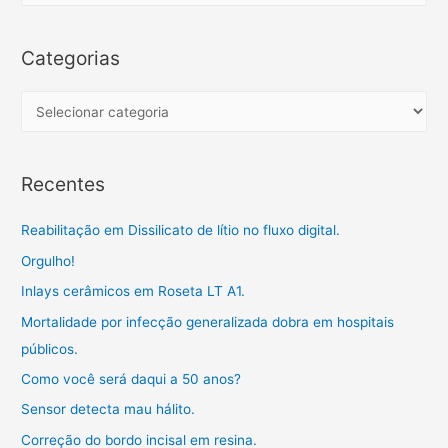
k
p
m
i
a
l
r
Categorias
h
c
a
h
C
r
f
a
o
t
Recentes
r
e
:
g
Reabilitação em Dissilicato de lítio no fluxo digital.
o
Orgulho!
r
Inlays cerâmicos em Roseta LT A1.
i
a
Mortalidade por infecção generalizada dobra em hospitais
s
públicos.
Como você será daqui a 50 anos?
Sensor detecta mau hálito.
Correção do bordo incisal em resina.