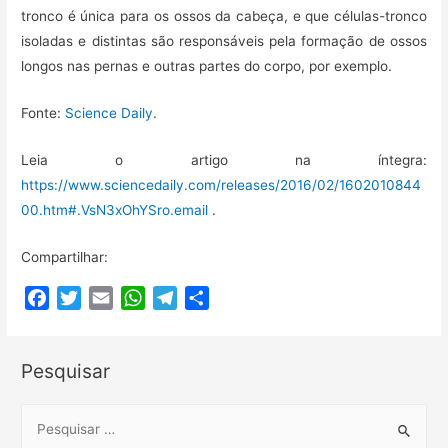
tronco é única para os ossos da cabeça, e que células-tronco
isoladas e distintas são responsáveis pela formação de ossos
longos nas pernas e outras partes do corpo, por exemplo.
Fonte:
Science Daily
.
Leia o artigo na íntegra:
https://www.sciencedaily.com/releases/2016/02/1602010844
00.htm#.VsN3xOhYSro.email
.
Compartilhar:
F
T
E
W
T
C
a
w
m
h
e
o
c
i
a
a
l
m
Pesquisar
e
t
i
t
e
p
b
t
l
s
g
a
o
e
A
r
r
S
o
r
p
a
t
e