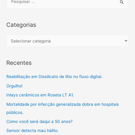
o
r
p
a
t
e
k
p
m
i
a
l
r
Categorias
h
c
a
h
C
r
f
a
o
t
Recentes
r
e
:
g
Reabilitação em Dissilicato de lítio no fluxo digital.
o
Orgulho!
r
Inlays cerâmicos em Roseta LT A1.
i
a
Mortalidade por infecção generalizada dobra em hospitais
s
públicos.
Como você será daqui a 50 anos?
Sensor detecta mau hálito.