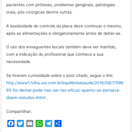
pacientes com próteses, problemas gengivais, patologias
orais, pós-cirúrgicas dentre outras.
A assiduidade do controle da placa deve continuar o mesmo,
após as alimentações e obrigatoriamente antes de deitar-se.
O uso dos enxaguantes bucais também deve ser mantido,
com a indicação do profissional que conhece a sua
necessidade.
Se tiverem curiosidade sobre o post citado, segue o link:
http://www1.folha.uol.com.br/equilibrioesaude/2016/08/17986
95-fio-dental-pode-nao-ser-tao-eficaz-quanto-se-pensava-
dizem-estudos.shtml
.
Compartilhar:
F
T
E
W
T
C
a
w
m
h
e
o