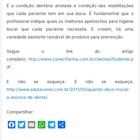
É a condição dentária atrelada a condição das reabilitações
que cada paciente tem em sua boca. É fundamental que o
profissional indique quais os melhores apetrechos para higiene
bucal que cada paciente necessita. E creiam, há uma
variedade bastante razoável de produtos para prevenção.
Segue o link do artigo
completo:
http://www.conectfarma.com.br/clientes/fiodental.p
df
.
E não se esqueça: E não se esqueça:
http://www.edutavares.com.br/2011/05/quando-devo-trocar-
a-escova-de-dente/
.
Compartilhar:
F
T
E
W
T
C
a
w
m
h
e
o
c
i
a
a
l
m