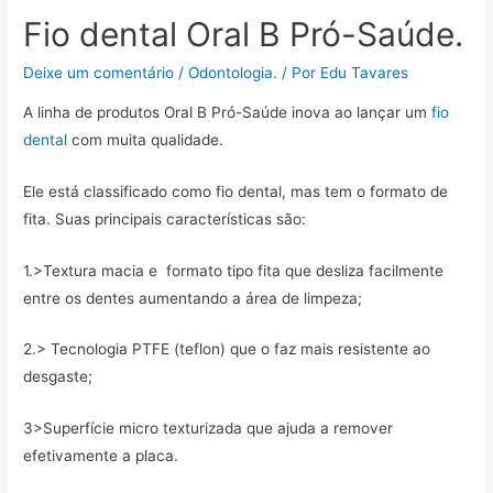
e
t
i
t
e
p
Fio dental Oral B Pró-Saúde.
b
t
l
s
g
a
Deixe um comentário
/
Odontologia.
/ Por
Edu Tavares
o
e
A
r
r
o
r
p
a
t
A linha de produtos Oral B Pró-Saúde inova ao lançar um
fio
k
p
m
i
dental
com muita qualidade.
l
h
Ele está classificado como fio dental, mas tem o formato de
a
fita. Suas principais características são:
r
1.>Textura macia e formato tipo fita que desliza facilmente
entre os dentes aumentando a área de limpeza;
2.> Tecnologia PTFE (teflon) que o faz mais resistente ao
desgaste;
3>Superfície micro texturizada que ajuda a remover
efetivamente a placa.