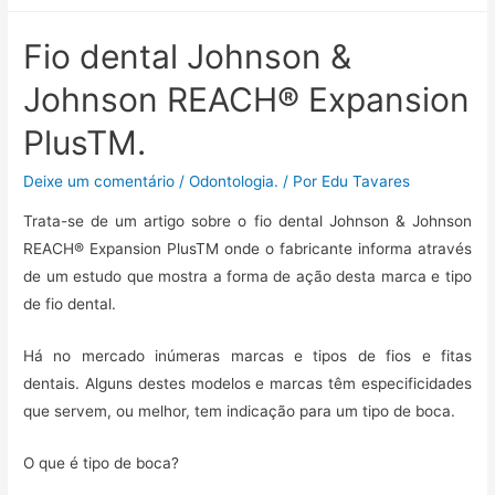
c
i
a
a
l
m
e
t
i
t
e
p
Fio dental Johnson &
b
t
l
s
g
a
Johnson REACH® Expansion
o
e
A
r
r
o
r
p
a
t
PlusTM.
k
p
m
i
l
Deixe um comentário
/
Odontologia.
/ Por
Edu Tavares
h
Trata-se de um artigo sobre o fio dental Johnson & Johnson
a
REACH® Expansion PlusTM onde o fabricante informa através
r
de um estudo que mostra a forma de ação desta marca e tipo
de fio dental.
Há no mercado inúmeras marcas e tipos de fios e fitas
dentais. Alguns destes modelos e marcas têm especificidades
que servem, ou melhor, tem indicação para um tipo de boca.
O que é tipo de boca?