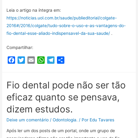
Leia o artigo na íntegra em:
https://noticias.uol.com.br/saude/publieditorial/colgate-
2016#/2016/colgate/tudo-sobre-o-uso-e-as-vantagens-do-
fio-dental-esse-aliado-indispensavel-da-sua-saude/
.
Compartilhar:
F
T
E
W
T
C
a
w
m
h
e
o
c
i
a
a
l
m
e
t
i
t
e
p
Fio dental pode não ser tão
b
t
l
s
g
a
eficaz quanto se pensava,
o
e
A
r
r
o
r
p
a
t
dizem estudos.
k
p
m
i
l
Deixe um comentário
/
Odontologia.
/ Por
Edu Tavares
h
Após ler um dos posts de um portal, onde um grupo de
a