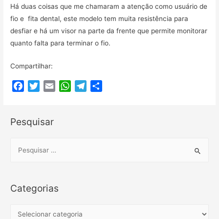
Há duas coisas que me chamaram a atenção como usuário de
fio e fita dental, este modelo tem muita resistência para
desfiar e há um visor na parte da frente que permite monitorar
quanto falta para terminar o fio.
Compartilhar:
F
T
E
W
T
C
a
w
m
h
e
o
c
i
a
a
l
m
Pesquisar
e
t
i
t
e
p
b
t
l
s
g
a
o
e
A
r
r
S
o
r
p
a
t
e
k
p
m
i
a
l
r
Categorias
h
c
a
h
C
r