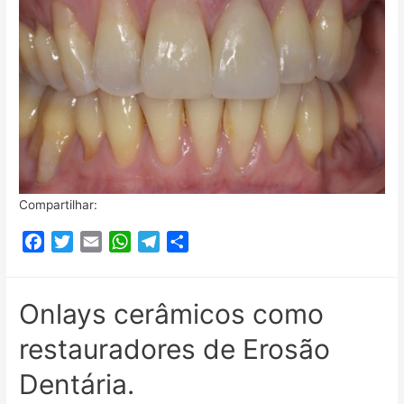
Compartilhar:
F
T
E
W
T
C
a
w
m
h
e
o
c
i
a
a
l
m
e
t
i
t
e
p
Onlays cerâmicos como
b
t
l
s
g
a
restauradores de Erosão
o
e
A
r
r
o
r
p
a
t
Dentária.
k
p
m
i