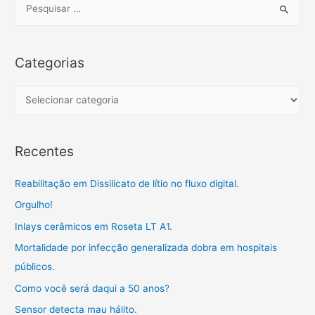
o
e
A
r
r
o
r
p
a
t
e
k
p
m
i
a
l
r
Categorias
h
c
a
h
C
r
f
a
o
t
Recentes
r
e
:
g
Reabilitação em Dissilicato de lítio no fluxo digital.
o
Orgulho!
r
Inlays cerâmicos em Roseta LT A1.
i
a
Mortalidade por infecção generalizada dobra em hospitais
s
públicos.
Como você será daqui a 50 anos?
Sensor detecta mau hálito.