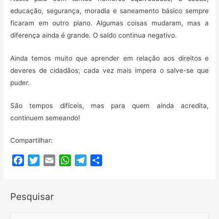
educação, segurança, moradia e saneamento básico sempre
ficaram em outro plano. Algumas coisas mudaram, mas a
diferença ainda é grande. O saldo continua negativo.
Ainda temos muito que aprender em relação aos direitos e
deveres de cidadãos; cada vez mais impera o salve-se que
puder.
São tempos difíceis, mas para quem ainda acredita,
continuem semeando!
Compartilhar:
F
T
E
W
T
C
a
w
m
h
e
o
c
i
a
a
l
m
Pesquisar
e
t
i
t
e
p
b
t
l
s
g
a
S