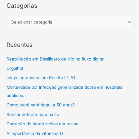
l
r
Categorias
h
c
a
h
C
r
f
a
o
t
Recentes
r
e
:
g
Reabilitação em Dissilicato de lítio no fluxo digital.
o
Orgulho!
r
Inlays cerâmicos em Roseta LT A1.
i
a
Mortalidade por infecção generalizada dobra em hospitais
s
públicos.
Como você será daqui a 50 anos?
Sensor detecta mau hálito.
Correção do bordo incisal em resina.
A importância da vitamina D.