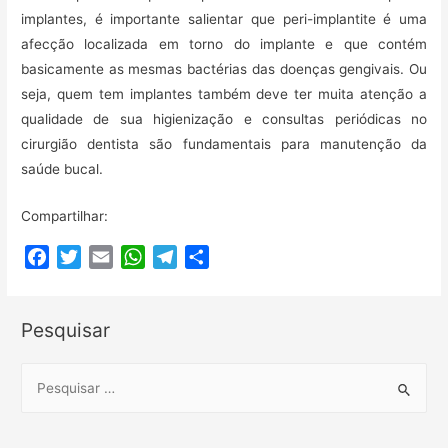
implantes, é importante salientar que peri-implantite é uma
afecção localizada em torno do implante e que contém
basicamente as mesmas bactérias das doenças gengivais. Ou
seja, quem tem implantes também deve ter muita atenção a
qualidade de sua higienização e consultas periódicas no
cirurgião dentista são fundamentais para manutenção da
saúde bucal.
Compartilhar:
F
T
E
W
T
C
a
w
m
h
e
o
c
i
a
a
l
m
Pesquisar
e
t
i
t
e
p
b
t
l
s
g
a
o
e
A
r
r
S
o
r
p
a
t
e
k
p
m
i
a