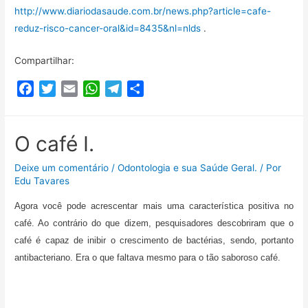
http://www.diariodasaude.com.br/news.php?article=cafe-
reduz-risco-cancer-oral&id=8435&nl=nlds
.
Compartilhar:
F
T
E
W
T
C
a
w
m
h
e
o
c
i
a
a
l
m
e
t
i
t
e
p
O café I.
b
t
l
s
g
a
Deixe um comentário
/
Odontologia e sua Saúde Geral.
/ Por
o
e
A
r
r
Edu Tavares
o
r
p
a
t
k
p
m
i
Agora você pode acrescentar mais uma característica positiva no
l
café. Ao contrário do que dizem, pesquisadores descobriram que o
h
café é capaz de inibir o crescimento de bactérias, sendo, portanto
a
antibacteriano. Era o que faltava mesmo para o tão saboroso café.
r