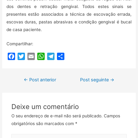
dos dentes e retração gengival. Todos estes sinais se
presentes estão associados a técnica de escovação errada,
escovas duras, pastas abrasivas e condição gengival é bucal
de casa paciente.
Compartilhar:
F
T
E
W
T
C
a
w
m
h
e
o
c
i
a
a
l
m
Navegação
e
t
i
t
e
p
←
Post anterior
Post seguinte
→
b
t
l
s
g
a
de
o
e
A
r
r
Post
o
r
p
a
t
Deixe um comentário
k
p
m
i
l
O seu endereço de e-mail não será publicado.
Campos
h
obrigatórios são marcados com
*
a
r
Digite