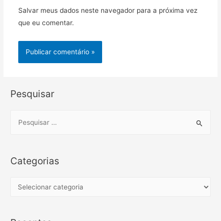
Salvar meus dados neste navegador para a próxima vez
que eu comentar.
Pesquisar
S
e
a
r
Categorias
c
h
C
f
a
o
t