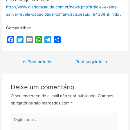
http://www.diariodasaude.com.br/news.php?article=exame-
saliva-revela-capacidade-tomar-decisoes&id=8436&nl=nlds
.
Compartilhar:
F
T
E
W
T
C
a
w
m
h
e
o
c
i
a
a
l
m
Navegação
e
t
i
t
e
p
←
Post anterior
Post seguinte
→
b
t
l
s
g
a
de
o
e
A
r
r
Post
o
r
p
a
t
Deixe um comentário
k
p
m
i
l
O seu endereço de e-mail não será publicado.
Campos
h
obrigatórios são marcados com
*
a
r
Digite
aqui...