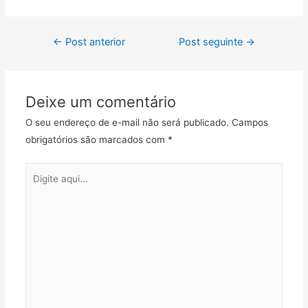
a
w
m
h
e
o
c
i
a
a
l
m
Navegação
e
t
i
t
e
p
←
Post anterior
Post seguinte
→
b
t
l
s
g
a
de
o
e
A
r
r
Post
o
r
p
a
t
Deixe um comentário
k
p
m
i
l
O seu endereço de e-mail não será publicado.
Campos
h
obrigatórios são marcados com
*
a
r
Digite
aqui...