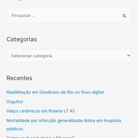
S
e
a
r
Categorias
c
h
C
f
a
o
t
Recentes
r
e
:
g
Reabilitação em Dissilicato de lítio no fluxo digital.
o
Orgulho!
r
Inlays cerâmicos em Roseta LT A1.
i
a
Mortalidade por infecção generalizada dobra em hospitais
s
públicos.
Como você será daqui a 50 anos?