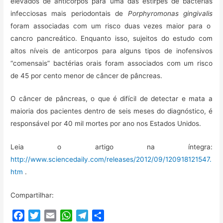
elevados de anticorpos para uma das estirpes de bactérias
infecciosas mais periodontais de
Porphyromonas gingivalis
foram associadas com um risco duas vezes maior para o
cancro pancreático.
Enquanto isso, sujeitos do estudo com
altos níveis de anticorpos para alguns tipos de inofensivos
“comensais” bactérias orais foram associados com um risco
de 45 por cento menor de câncer de pâncreas.
O câncer de pâncreas, o que é difícil de detectar e mata a
maioria dos pacientes dentro de seis meses do diagnóstico, é
responsável por 40 mil mortes por ano nos Estados Unidos.
Leia o artigo na íntegra:
http://www.sciencedaily.com/releases/2012/09/120918121547.
htm
.
Compartilhar:
F
T
E
W
T
C