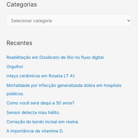
r
Categorias
c
h
C
f
a
o
t
Recentes
r
e
:
g
Reabilitação em Dissilicato de lítio no fluxo digital.
o
Orgulho!
r
Inlays cerâmicos em Roseta LT A1.
i
a
Mortalidade por infecção generalizada dobra em hospitais
s
públicos.
Como você será daqui a 50 anos?
Sensor detecta mau hálito.
Correção do bordo incisal em resina.
A importância da vitamina D.