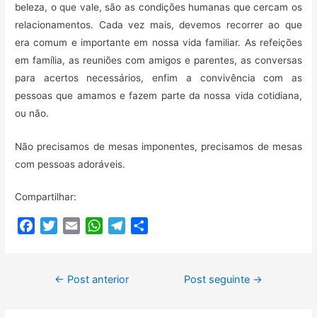
beleza, o que vale, são as condições humanas que cercam os
relacionamentos. Cada vez mais, devemos recorrer ao que
era comum e importante em nossa vida familiar. As refeições
em família, as reuniões com amigos e parentes, as conversas
para acertos necessários, enfim a convivência com as
pessoas que amamos e fazem parte da nossa vida cotidiana,
ou não.
Não precisamos de mesas imponentes, precisamos de mesas
com pessoas adoráveis.
Compartilhar:
F
T
E
W
T
C
a
w
m
h
e
o
c
i
a
a
l
m
Navegação
e
t
i
t
e
p
←
Post anterior
Post seguinte
→
b
t
l
s
g
a
de
o
e
A
r
r