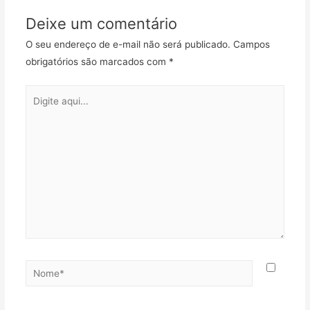
Post
o
r
p
a
t
Deixe um comentário
k
p
m
i
l
O seu endereço de e-mail não será publicado.
Campos
h
obrigatórios são marcados com
*
a
r
Digite
aqui...
Nome*