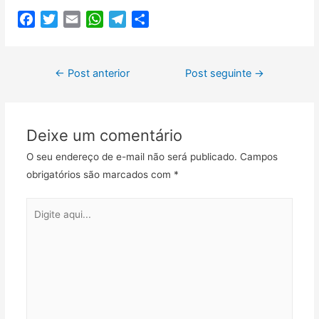
F
T
E
W
T
C
a
w
m
h
e
o
c
i
a
a
l
m
Navegação
e
t
i
t
e
p
←
Post anterior
Post seguinte
→
b
t
l
s
g
a
de
o
e
A
r
r
Post
o
r
p
a
t
Deixe um comentário
k
p
m
i
l
O seu endereço de e-mail não será publicado.
Campos
h
obrigatórios são marcados com
*
a
r
Digite
aqui...