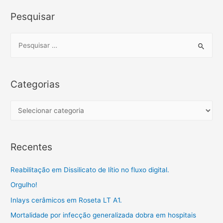
Pesquisar
S
e
a
r
Categorias
c
h
C
f
a
o
t
Recentes
r
e
:
g
Reabilitação em Dissilicato de lítio no fluxo digital.
o
Orgulho!
r
Inlays cerâmicos em Roseta LT A1.
i
a
Mortalidade por infecção generalizada dobra em hospitais