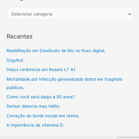
c
h
C
f
a
o
t
Recentes
r
e
:
g
Reabilitação em Dissilicato de lítio no fluxo digital.
o
Orgulho!
r
Inlays cerâmicos em Roseta LT A1.
i
a
Mortalidade por infecção generalizada dobra em hospitais
s
públicos.
Como você será daqui a 50 anos?
Sensor detecta mau hálito.
Correção do bordo incisal em resina.
A importância da vitamina D.