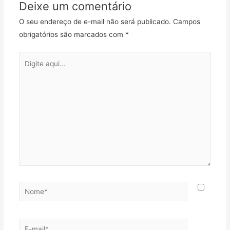
Deixe um comentário
k
p
m
i
l
O seu endereço de e-mail não será publicado.
Campos
h
obrigatórios são marcados com
*
a
r
Digite
aqui...
Nome*
E-