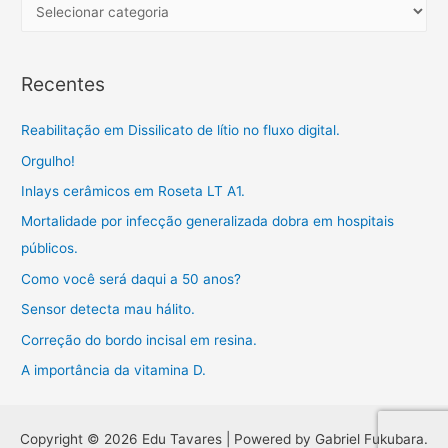
h
C
f
a
o
t
Recentes
r
e
:
g
Reabilitação em Dissilicato de lítio no fluxo digital.
o
Orgulho!
r
Inlays cerâmicos em Roseta LT A1.
i
a
Mortalidade por infecção generalizada dobra em hospitais
s
públicos.
Como você será daqui a 50 anos?
Sensor detecta mau hálito.
Correção do bordo incisal em resina.
A importância da vitamina D.
Copyright © 2026 Edu Tavares | Powered by Gabriel Fukubara.