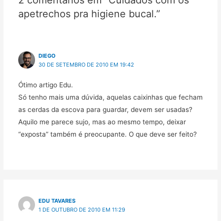
k
p
m
i
apetrechos pra higiene bucal.”
l
h
a
r
DIEGO
30 DE SETEMBRO DE 2010 EM 19:42
Ótimo artigo Edu.
Só tenho mais uma dúvida, aquelas caixinhas que fecham
as cerdas da escova para guardar, devem ser usadas?
Aquilo me parece sujo, mas ao mesmo tempo, deixar
“exposta” também é preocupante. O que deve ser feito?
EDU TAVARES
1 DE OUTUBRO DE 2010 EM 11:29