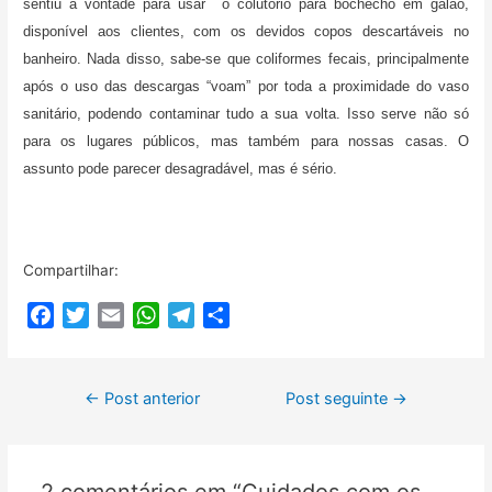
sentiu à vontade para usar o colutório para bochecho em galão,
disponível aos clientes, com os devidos copos descartáveis no
banheiro. Nada disso, sabe-se que coliformes fecais, principalmente
após o uso das descargas “voam” por toda a proximidade do vaso
sanitário, podendo contaminar tudo a sua volta. Isso serve não só
para os lugares públicos, mas também para nossas casas. O
assunto pode parecer desagradável, mas é sério.
Compartilhar:
F
T
E
W
T
C
a
w
m
h
e
o
c
i
a
a
l
m
Navegação
e
t
i
t
e
p
←
Post anterior
Post seguinte
→
b
t
l
s
g
a
de
o
e
A
r
r
Post
o
r
p
a
t
2 comentários em “Cuidados com os