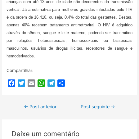
crianças com até 13 anos de idade são decorrentes da transmissão
vertical. Já a estimativa para mulheres grávidas infectadas pelo HIV
é da ordem de 16.410, ou seja, 0,4% do total das gestantes. Destas,
apenas 40% recebem tratamento antirretroviral. O HIV é adquirido
através do sêmen, sangue e leite materno, podendo ser transmitido
por relações heterossexuais, homossexuais ou bissexuais
masculinos, usuários de drogas ilícitas, receptores de sangue e
hemoderivados.
Compartilhar:
F
T
E
W
T
C
a
w
m
h
e
o
c
i
a
a
l
m
Navegação
e
t
i
t
e
p
←
Post anterior
Post seguinte
→
b
t
l
s
g
a
de
o
e
A
r
r
Post
o
r
p
a
t
Deixe um comentário
k
p
m
i