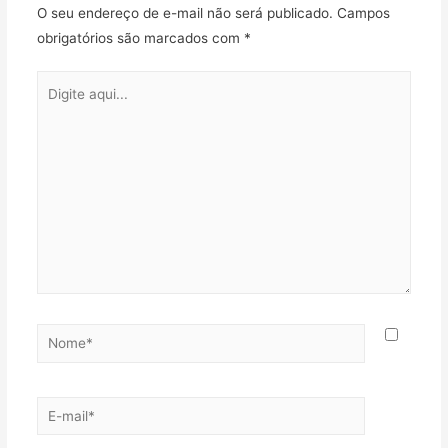
l
O seu endereço de e-mail não será publicado.
Campos
h
obrigatórios são marcados com
*
a
r
Digite
aqui...
Nome*
E-
mail*