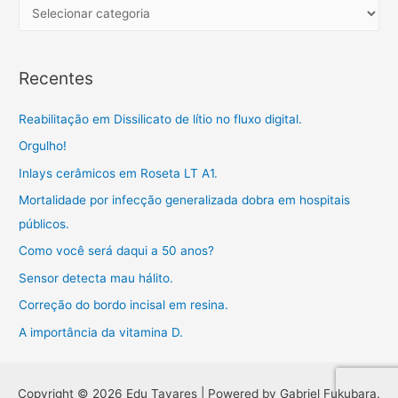
h
C
f
a
o
t
Recentes
r
e
:
g
Reabilitação em Dissilicato de lítio no fluxo digital.
o
Orgulho!
r
Inlays cerâmicos em Roseta LT A1.
i
a
Mortalidade por infecção generalizada dobra em hospitais
s
públicos.
Como você será daqui a 50 anos?
Sensor detecta mau hálito.
Correção do bordo incisal em resina.
A importância da vitamina D.
Copyright © 2026 Edu Tavares | Powered by Gabriel Fukubara.