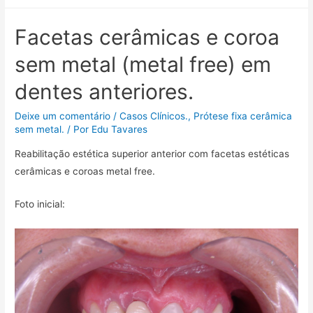
c
i
a
a
l
m
e
t
i
t
e
p
Facetas cerâmicas e coroa
b
t
l
s
g
a
sem metal (metal free) em
o
e
A
r
r
o
r
p
a
t
dentes anteriores.
k
p
m
i
l
Deixe um comentário
/
Casos Clínicos.
,
Prótese fixa cerâmica
sem metal.
/ Por
Edu Tavares
h
a
Reabilitação estética superior anterior com facetas estéticas
r
cerâmicas e coroas metal free.
Foto inicial: