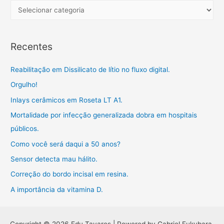
h
C
r
f
a
o
t
Recentes
r
e
:
g
Reabilitação em Dissilicato de lítio no fluxo digital.
o
Orgulho!
r
Inlays cerâmicos em Roseta LT A1.
i
a
Mortalidade por infecção generalizada dobra em hospitais
s
públicos.
Como você será daqui a 50 anos?
Sensor detecta mau hálito.
Correção do bordo incisal em resina.
A importância da vitamina D.
Copyright © 2026 Edu Tavares | Powered by Gabriel Fukubara.