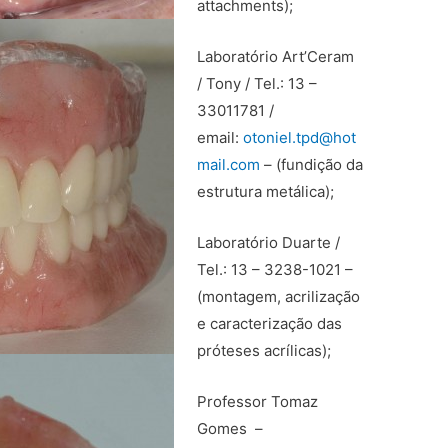
attachments);
Laboratório Art’Ceram
/ Tony / Tel.: 13 –
33011781 /
email:
otoniel.tpd@hot
mail.com
– (fundição da
estrutura metálica);
Laboratório Duarte /
Tel.: 13 – 3238-1021 –
(montagem, acrilização
e caracterização das
próteses acrílicas);
Professor Tomaz
Gomes –