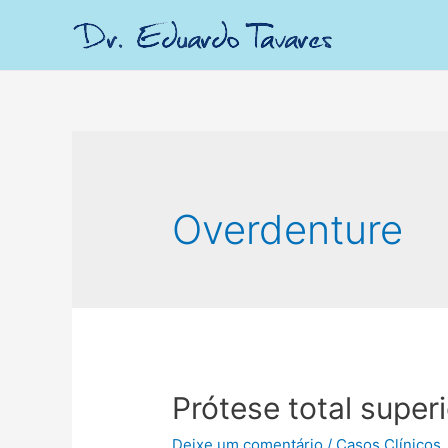
Overdenture
Prótese total superi
Deixe um comentário
/
Casos Clínicos.