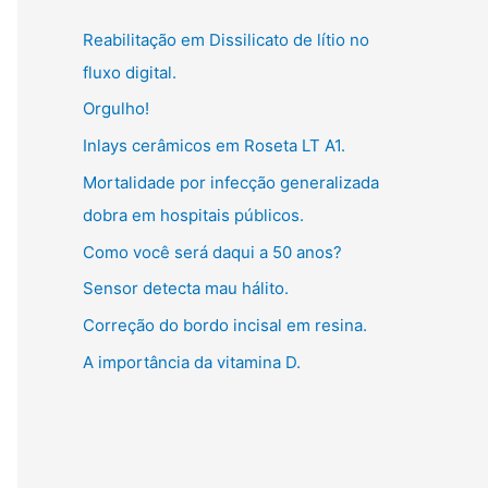
g
:
Reabilitação em Dissilicato de lítio no
o
fluxo digital.
r
Orgulho!
i
Inlays cerâmicos em Roseta LT A1.
a
s
Mortalidade por infecção generalizada
dobra em hospitais públicos.
Como você será daqui a 50 anos?
Sensor detecta mau hálito.
Correção do bordo incisal em resina.
A importância da vitamina D.