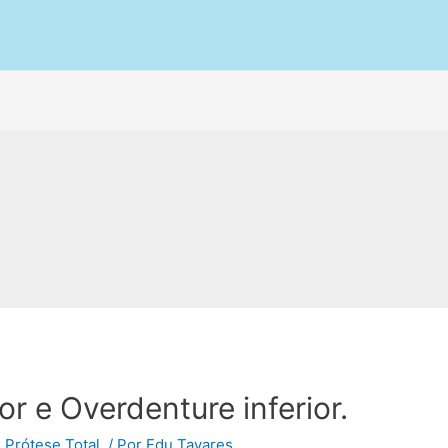
or e Overdenture inferior.
,
Prótese Total.
/ Por
Edu Tavares