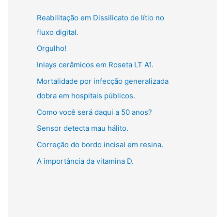
g
:
Reabilitação em Dissilicato de lítio no
o
fluxo digital.
r
Orgulho!
i
Inlays cerâmicos em Roseta LT A1.
a
s
Mortalidade por infecção generalizada
dobra em hospitais públicos.
Como você será daqui a 50 anos?
Sensor detecta mau hálito.
Correção do bordo incisal em resina.
A importância da vitamina D.