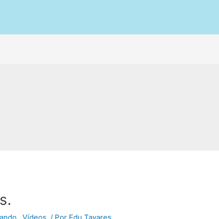
s.
ando.
,
Vídeos.
/ Por
Edu Tavares