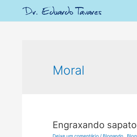
Moral
Engraxando sapato
Deixe um comentário
/
Blogando.
,
Blog