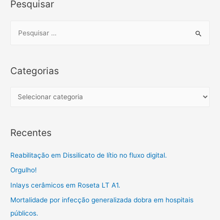
Pesquisar
e
t
i
t
e
p
b
t
l
s
g
a
o
e
A
r
r
S
o
r
p
a
t
e
k
p
m
i
a
l
r
Categorias
h
c
a
h
C
r
f
a
o
t
Recentes
r
e
:
g
Reabilitação em Dissilicato de lítio no fluxo digital.
o
Orgulho!
r
Inlays cerâmicos em Roseta LT A1.
i
a
Mortalidade por infecção generalizada dobra em hospitais
s
públicos.