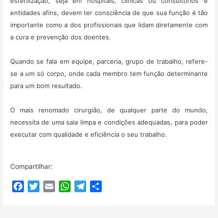
esterilização, seja em hospitais, clínicas ou consultórios e
entidades afins, devem ter consciência de que sua função é tão
importante como a dos profissionais que lidam diretamente com
a cura e prevenção dos doentes.
Quando se fala em equipe, parceria, grupo de trabalho, refere-
se a um só corpo, onde cada membro tem função determinante
para um bom resultado.
O mais renomado cirurgião, de qualquer parte do mundo,
necessita de uma sala limpa e condições adequadas, para poder
executar com qualidade e eficiência o seu trabalho.
Compartilhar:
F
T
E
W
T
C
a
w
m
h
e
o
c
i
a
a
l
m