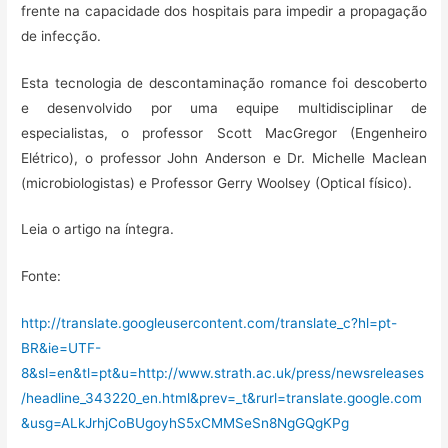
frente na capacidade dos hospitais para impedir a propagação
de infecção.
Esta tecnologia de descontaminação romance foi descoberto
e desenvolvido por uma equipe multidisciplinar de
especialistas, o professor Scott MacGregor (Engenheiro
Elétrico), o professor John Anderson e Dr. Michelle Maclean
(microbiologistas) e Professor Gerry Woolsey (Optical físico).
Leia o artigo na íntegra.
Fonte:
http://translate.googleusercontent.com/translate_c?hl=pt-
BR&ie=UTF-
8&sl=en&tl=pt&u=http://www.strath.ac.uk/press/newsreleases
/headline_343220_en.html&prev=_t&rurl=translate.google.com
&usg=ALkJrhjCoBUgoyhS5xCMMSeSn8NgGQgKPg