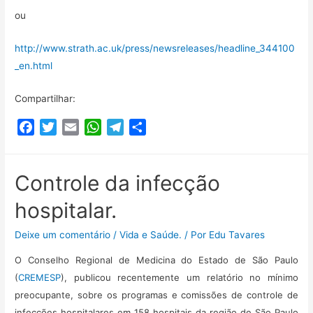
ou
http://www.strath.ac.uk/press/newsreleases/headline_344100
_en.html
Compartilhar:
F
T
E
W
T
C
a
w
m
h
e
o
c
i
a
a
l
m
e
t
i
t
e
p
Controle da infecção
b
t
l
s
g
a
hospitalar.
o
e
A
r
r
o
r
p
a
t
Deixe um comentário
/
Vida e Saúde.
/ Por
Edu Tavares
k
p
m
i
O Conselho Regional de Medicina do Estado de São Paulo
l
h
(
CREMESP
), publicou recentemente um relatório no mínimo
a
preocupante, sobre os programas e comissões de controle de
r
infecções hospitalares em 158 hospitais da região de São Paulo