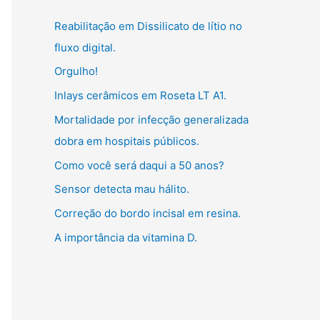
g
:
Reabilitação em Dissilicato de lítio no
o
fluxo digital.
r
Orgulho!
i
Inlays cerâmicos em Roseta LT A1.
a
s
Mortalidade por infecção generalizada
dobra em hospitais públicos.
Como você será daqui a 50 anos?
Sensor detecta mau hálito.
Correção do bordo incisal em resina.
A importância da vitamina D.