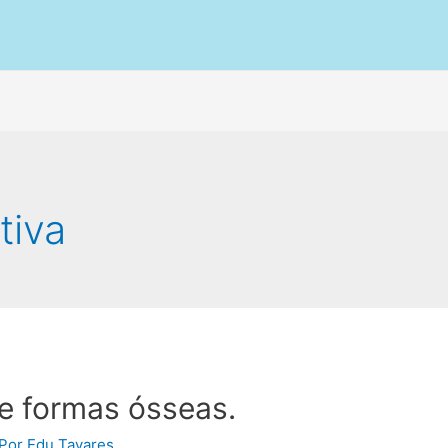
tiva
e formas ósseas.
 Por
Edu Tavares