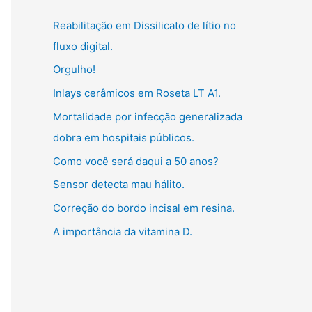
g
:
Reabilitação em Dissilicato de lítio no
o
fluxo digital.
r
Orgulho!
i
Inlays cerâmicos em Roseta LT A1.
a
s
Mortalidade por infecção generalizada
dobra em hospitais públicos.
Como você será daqui a 50 anos?
Sensor detecta mau hálito.
Correção do bordo incisal em resina.
A importância da vitamina D.