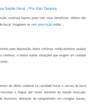
ua Saúde Geral.
/ Por
Edu Tavares
ção contínua trazem junto com seus benefícios, efeitos não
ade bucal. Imaginem os
sem prescrição
então…
entos para depressão, dores crônicas, medicamentos usados
o contínuo, e tantas outras situações que exigem um cuidado
ciente.
um de efeito colateral na cavidade bucal a secura da boca
as mucosas e língua, por vezes aumento da função muscular,
 bruxismo, alteração do sangramento em cirurgias bucais,