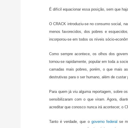
É difícil equacionar essa posição, sem que haja
O CRACK introduziu-se no consumo social, nas
menos favorecidos, dos pobres e esquecidos
incorporou-se em todos os níveis sócio-econômi
Como sempre acontece, os olhos dos governa
tornou-se rapidamente, popular em toda a soc
camadas mais pobres, porém, o que mais ass
destrutivas para o ser humano, além de custa
Para quem já viu alguma reportagem, sobre os
sensibilizaram com o que viram. Agora, dian
acreditar que conosco nunca irá acontecer, o 
Tanto é verdade, que o
governo federal
se me