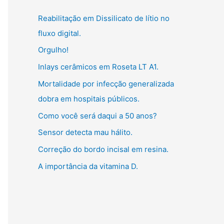
g
:
Reabilitação em Dissilicato de lítio no
o
fluxo digital.
r
Orgulho!
i
Inlays cerâmicos em Roseta LT A1.
a
s
Mortalidade por infecção generalizada
dobra em hospitais públicos.
Como você será daqui a 50 anos?
Sensor detecta mau hálito.
Correção do bordo incisal em resina.
A importância da vitamina D.