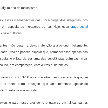
 algum tipo de radicalismo.
 classes menos favorecidas. Foi a droga, dos indigentes, dos
, em especial os moradores de rua. Hoje, essa
praga social
cos e culturais.
ntes, não deram a devida atenção a algo que infelizmente,
iedade. Não se poderia esperar que, permanecesse apenas nas
usta, é o fato de ser uma das substâncias químicas, mais
r pouco, em comparação, com outras substâncias.
 usuários do CRACK e seus efeitos, tenho certeza de que, se
te de tantas outras situações que tanto tememos, apesar de
CRACK está na nossa porta.
xeu, e para nosso presidente engajar-se em tal campanha,