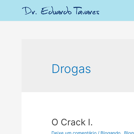
Drogas
O Crack I.
Deixe um comentário
/
Blogando.
,
Blog