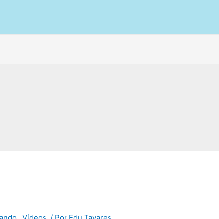
ando.
,
Vídeos.
/ Por
Edu Tavares