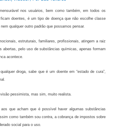
imensurável nos usuários, bem como também, em todos os
ficam doentes, é um tipo de doença que não escolhe classe
a, nem qualquer outro padrão que possamos pensar.
ocionais, estruturais, familiares, profissionais, atingem a raiz
as abertas, pelo uso de substâncias químicas, apenas formam
unca acontece.
qualquer droga, sabe que é um doente em “estado de cura”,
mal.
isão pessimista, mas sim, muito realista.
o, aos que acham que é possível haver algumas substâncias
 assim como também sou contra, a cobrança de impostos sobre
derado social para o uso.