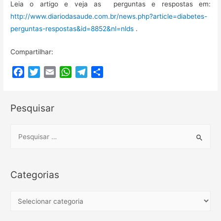
Leia o artigo e veja as perguntas e respostas em:
http://www.diariodasaude.com.br/news.php?article=diabetes-
perguntas-respostas&id=8852&nl=nlds
.
Compartilhar:
F
T
E
W
T
C
a
w
m
h
e
o
c
i
a
a
l
m
Pesquisar
e
t
i
t
e
p
b
t
l
s
g
a
o
e
A
r
r
S
o
r
p
a
t
e
k
p
m
i
a
l
r
Categorias
h
c
a
h
C
r
f
a