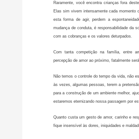
Raramente, você encontra crianças fora dest
Elas sim vivem intensamente cada momento 
esta forma de agir, perdem a espontaneida
mudança de conduta, é responsabilidade da s
com as cobranças e os valores deturpados.
Com tanta competição na família, entre a
percepção de amor ao próximo, fatalmente será 
Não temos o controle do tempo da vida, não 
às vezes, algumas pessoas, terem a pretensão 
para a construção de um ambiente melhor, aju
estaremos eternizando nossa passagem por es
Quanto custa um gesto de amor, carinho e resp
fique insensível às dores, iniquidades e mald