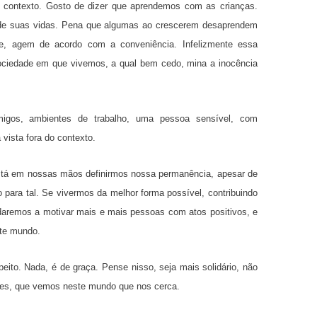
e contexto. Gosto de dizer que aprendemos com as crianças.
de suas vidas. Pena que algumas ao crescerem desaprendem
de, agem de acordo com a conveniência. Infelizmente essa
ociedade em que vivemos, a qual bem cedo, mina a inocência
migos, ambientes de trabalho, uma pessoa sensível, com
vista fora do contexto.
está em nossas mãos definirmos nossa permanência, apesar de
para tal. Se vivermos da melhor forma possível, contribuindo
daremos a motivar mais e mais pessoas com atos positivos, e
te mundo.
eito. Nada, é de graça. Pense nisso, seja mais solidário, não
ades, que vemos neste mundo que nos cerca.