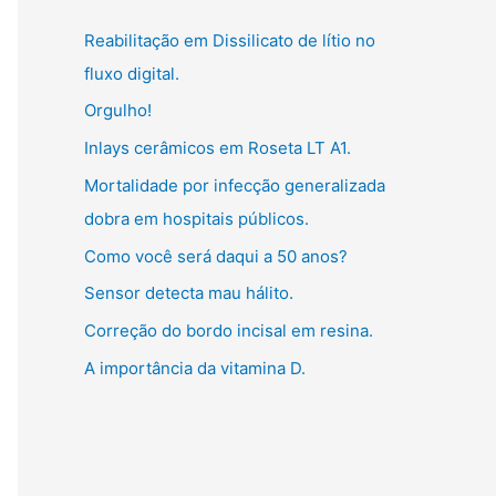
g
:
Reabilitação em Dissilicato de lítio no
o
fluxo digital.
r
Orgulho!
i
Inlays cerâmicos em Roseta LT A1.
a
s
Mortalidade por infecção generalizada
dobra em hospitais públicos.
Como você será daqui a 50 anos?
Sensor detecta mau hálito.
Correção do bordo incisal em resina.
A importância da vitamina D.