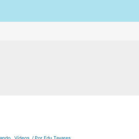
ando.
,
Vídeos.
/ Por
Edu Tavares