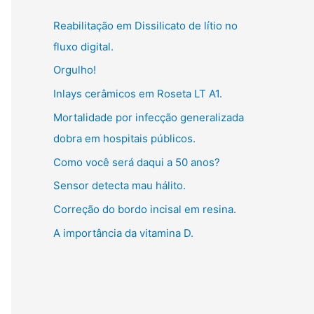
g
:
Reabilitação em Dissilicato de lítio no
o
fluxo digital.
r
Orgulho!
i
Inlays cerâmicos em Roseta LT A1.
a
s
Mortalidade por infecção generalizada
dobra em hospitais públicos.
Como você será daqui a 50 anos?
Sensor detecta mau hálito.
Correção do bordo incisal em resina.
A importância da vitamina D.