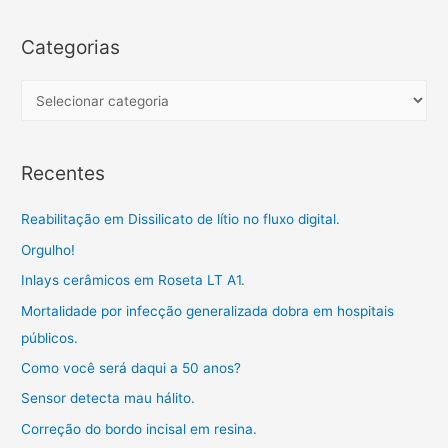
k
p
m
i
a
l
r
Categorias
h
c
a
h
C
r
f
a
o
t
Recentes
r
e
:
g
Reabilitação em Dissilicato de lítio no fluxo digital.
o
Orgulho!
r
Inlays cerâmicos em Roseta LT A1.
i
a
Mortalidade por infecção generalizada dobra em hospitais
s
públicos.
Como você será daqui a 50 anos?
Sensor detecta mau hálito.
Correção do bordo incisal em resina.