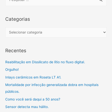
o
r
p
a
t
e
k
p
m
i
a
l
r
Categorias
h
c
a
h
C
r
f
a
o
t
Recentes
r
e
:
g
Reabilitação em Dissilicato de lítio no fluxo digital.
o
Orgulho!
r
Inlays cerâmicos em Roseta LT A1.
i
a
Mortalidade por infecção generalizada dobra em hospitais
s
públicos.
Como você será daqui a 50 anos?
Sensor detecta mau hálito.